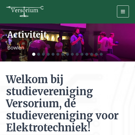
Togg
navig
Previous
Nex
Activiteit
Bowlen
Welkom bij
studievereniging
Versorium, dé
studievereniging voor
Elektrotechniek!