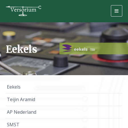
Togg
navig
Eekels
Eekels
Teijin Aramid
AP Nederland
SMST