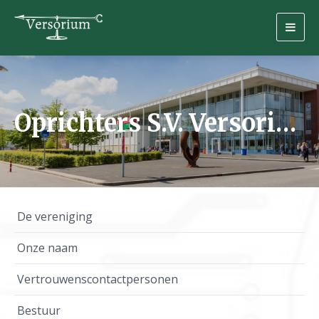
Togg
navig
Oprichters S.V. Versorium
De vereniging
Onze naam
Vertrouwenscontactpersonen
Bestuur