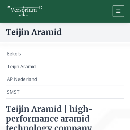
Togg
navig
Teijin Aramid
Eekels
Teijin Aramid
AP Nederland
SMST
Teijin Aramid | high-
performance aramid
technology company