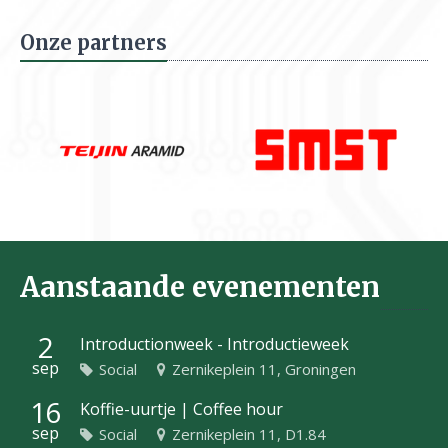
Onze partners
Aanstaande evenementen
2
Introductionweek - Introductieweek
sep
Social
Zernikeplein 11, Groningen
16
Koffie-uurtje | Coffee hour
sep
Social
Zernikeplein 11, D1.84