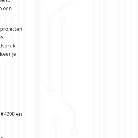
in een
eprojecten
re
jdsdruk
ceer je
e €4298 en