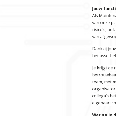
Jouw funct
Als Maintena
van onze pl
risico’s, oo
van afgewo
Dankzij jou
het assetbe
Je krijgt de
betrouwbaar
team, met m
organisator
collega’s he
eigenaarsch
Wat ga je 