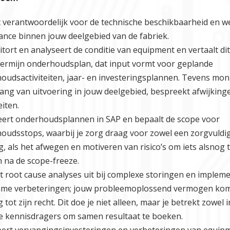
t verantwoordelijk voor de technische beschikbaarheid en we
ance binnen jouw deelgebied van de fabriek.
itort en analyseert de conditie van equipment en vertaalt di
termijn onderhoudsplan, dat input vormt voor geplande
oudsactiviteiten, jaar- en investeringsplannen. Tevens moni
ang van uitvoering in jouw deelgebied, bespreekt afwijkinge
eiten.
eert onderhoudsplannen in SAP en bepaalt de scope voor
oudsstops, waarbij je zorg draag voor zowel een zorgvuldi
g, als het afwegen en motiveren van risico’s om iets alsnog 
 na de scope-freeze.
rt root cause analyses uit bij complexe storingen en implem
me verbeteringen; jouw probleemoplossend vermogen kom
g tot zijn recht. Dit doe je niet alleen, maar je betrekt zowel 
e kennisdragers om samen resultaat te boeken.
tieert vervangingsinvesteringen en verbeteringen van equip