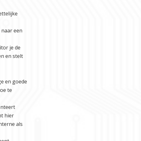
ttelijke
t naar een
tor je de
n en stelt
ge en goede
toe te
enteert
t hier
interne als
ment.