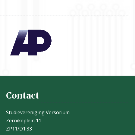
Contact
Studievereniging Versorium
Zernikeplein 11
ZP11/D1.33