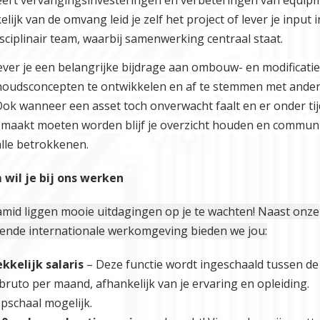
lijk van de omvang leid je zelf het project of lever je input 
isciplinair team, waarbij samenwerking centraal staat.
ever je een belangrijke bijdrage aan ombouw- en modificati
oudsconcepten te ontwikkelen en af te stemmen met ande
 Ook wanneer een asset toch onverwacht faalt en er onder ti
emaakt moeten worden blijf je overzicht houden en communi
alle betrokkenen.
wil je bij ons werken
ramid liggen mooie uitdagingen op je te wachten! Naast onze
nde internationale werkomgeving bieden we jou:
kkelijk salaris
– Deze functie wordt ingeschaald tussen d
bruto per maand, afhankelijk van je ervaring en opleiding.
pschaal mogelijk.