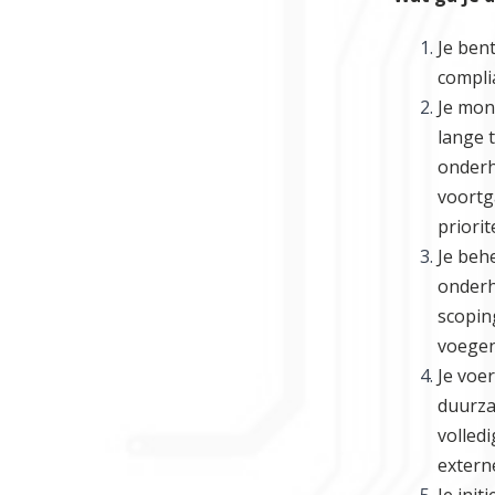
Je ben
compli
Je mon
lange 
onderh
voortg
priorit
Je beh
onderh
scopin
voegen
Je voe
duurza
volledi
extern
Je ini