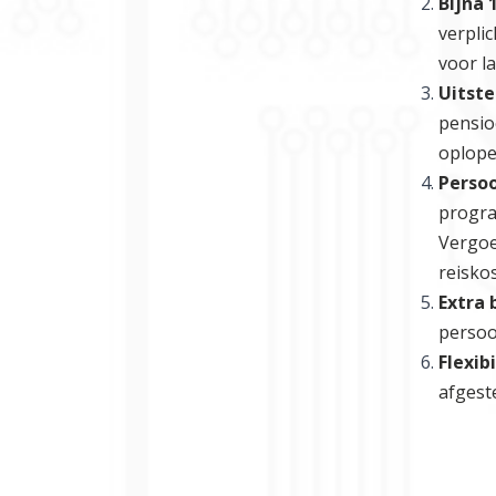
Bijna 
verpli
voor la
Uitst
pensio
oplope
Persoo
progra
Vergoe
reisko
Extra
persoon
Flexibi
afgest