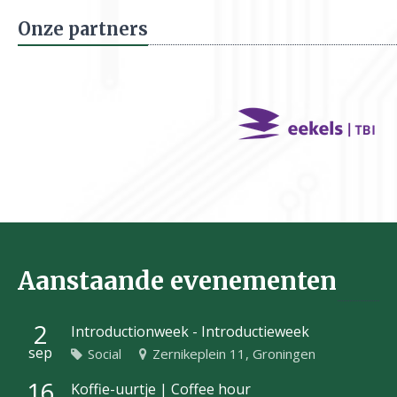
Onze partners
Aanstaande evenementen
2
Introductionweek - Introductieweek
sep
Social
Zernikeplein 11, Groningen
16
Koffie-uurtje | Coffee hour