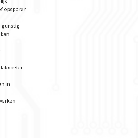
lijk
 of opsparen
n gunstig
 kan
g
 kilometer
en in
 werken,