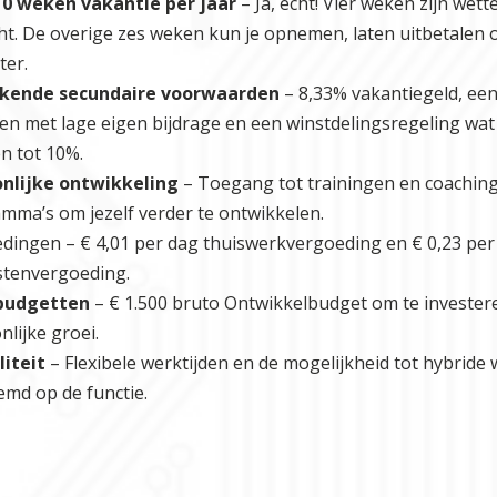
10 weken vakantie per jaar
– Ja, echt! Vier weken zijn wette
cht. De overige zes weken kun je opnemen, laten uitbetalen
ter.
ekende secundaire voorwaarden
– 8,33% vakantiegeld, ee
en met lage eigen bijdrage en een winstdelingsregeling wat
n tot 10%.
nlijke ontwikkeling
– Toegang tot trainingen en coachin
mma’s om jezelf verder te ontwikkelen.
dingen – € 4,01 per dag thuiswerkvergoeding en € 0,23 per
stenvergoeding.
 budgetten
– € 1.500 bruto Ontwikkelbudget om te invester
lijke groei.
liteit
– Flexibele werktijden en de mogelijkheid tot hybride
emd op de functie.