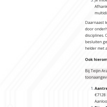
Afhanke
multid
Daarnaast l
door onderh
disciplines.
besluiten g
helder met 
Ook hierom 
Bij Teijin A
toonaangeve
Aantre
€7128 
Aanloo