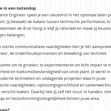
ie in een notendop
nce Engineer speel je een sleutelrol in het optimaal laten 
ant. Jij bewaakt de balans tussen technische performance, k
k wanneer de druk hoog is blijf jij rationeel en maak jij keuze
gen belangen.
w sterke communicatieve vaardigheden ben je hét aanspree
heer, de onderhoudsprocessen en bewaking van techniek.
 ruimte om te groeien, te experimenteren en écht impact te
heid en toekomstbestendigheid van onze plant. Je werkt in
oderne technieken en uitdagende projecten waarin jouw
ische vaardigheden, oplossingsgerichtheid en samenwerki
t verschil maken. Daarbij heb jij zelf het stuur in handen, sti
ap en besluitvormingsmogelijkheid binnen jouw area.
doen?