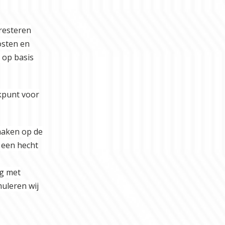
presteren
osten en
s op basis
kpunt voor
 maken op de
 een hecht
ng met
muleren wij