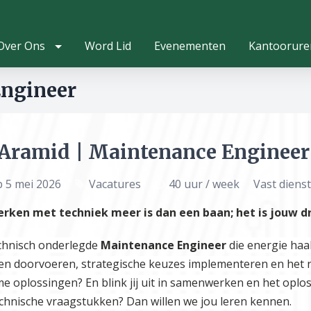
Over Ons
Word Lid
Evenementen
Kantoorure
Engineer
 Aramid | Maintenance Engineer
p 5 mei 2026
Vacatures
40 uur / week
Vast diens
rken met techniek meer is dan een baan; het is jouw dr
echnisch onderlegde
Maintenance Engineer
die energie haal
en doorvoeren, strategische keuzes implementeren en het r
e oplossingen? En blink jij uit in samenwerken en het oplo
chnische vraagstukken? Dan willen we jou leren kennen.