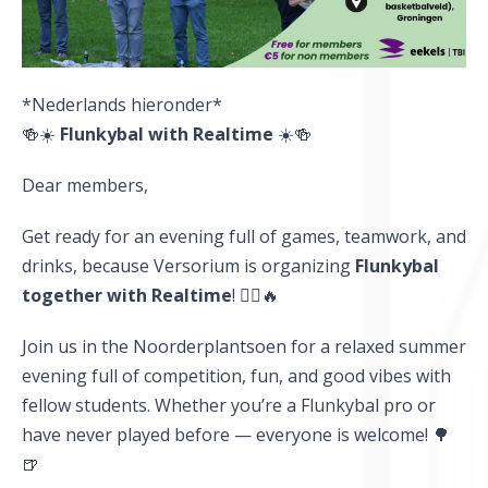
*Nederlands hieronder*
🍻☀️
Flunkybal with Realtime
☀️🍻
Dear members,
Get ready for an evening full of games, teamwork, and
drinks, because Versorium is organizing
Flunkybal
together with Realtime
! 🏃‍♂️🔥
Join us in the Noorderplantsoen for a relaxed summer
evening full of competition, fun, and good vibes with
fellow students. Whether you’re a Flunkybal pro or
have never played before — everyone is welcome! 🌳
🍺