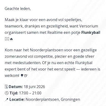
Geachte leden,
Maak je klaar voor een avond vol spelletjes,
teamwork, drankjes en gezelligheid, want Versorium
organiseert samen met Realtime een potje
Flunkybal
!
🏃‍♂️🔥
Kom naar het Noorderplantsoen voor een gezellige
zomeravond vol competitie, plezier en goede sfeer
met medestudenten. Of je nu een echte Flunkybal
expert bent of het voor het eerst speelt — iedereen is
welkom! 🌳🍺
🗓
Datum:
18 juni 2026
🕔
Tijd:
17:00 – 21:00
📍
Locatie:
Noorderplantsoen, Groningen