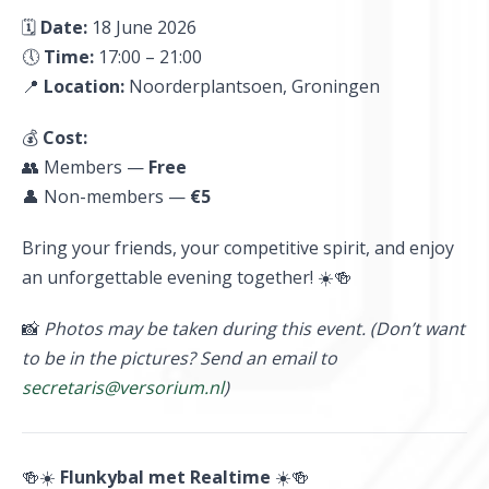
🗓
Date:
18 June 2026
🕔
Time:
17:00 – 21:00
📍
Location:
Noorderplantsoen, Groningen
💰
Cost:
👥 Members —
Free
👤 Non-members —
€5
Bring your friends, your competitive spirit, and enjoy
an unforgettable evening together! ☀️🍻
📸
Photos may be taken during this event. (Don’t want
to be in the pictures? Send an email to
secretaris@versorium.nl
)
🍻☀️
Flunkybal met Realtime
☀️🍻