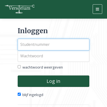
Togg
navig
Inloggen
wachtwoord weergeven
Log in
blijf ingelogd