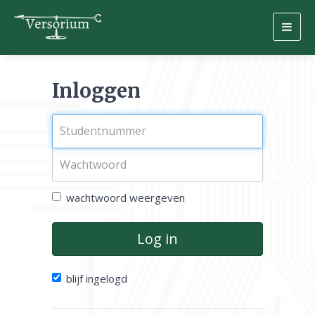
Togg
navig
Inloggen
wachtwoord weergeven
Log in
blijf ingelogd