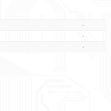
-
-
-