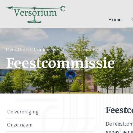
Home
Over Ons
Commissies
Feestcommissie
Feestcommissie
Feest
De vereniging
De feestcom
Onze naam
gepast aange