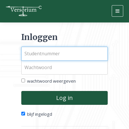
Togg
navig
Inloggen
wachtwoord weergeven
Log in
blijf ingelogd