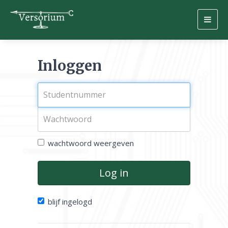
Togg
navig
Inloggen
wachtwoord weergeven
Log in
blijf ingelogd